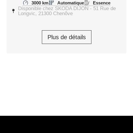
3000 km
Automatique
Essence
Disponible chez SKODA DIJON - 51 Rue de
Longvic, 21300 Chenôve
Plus de détails
SKODA FABIA Clever Edition 2026
Fabia 1.0 TSI 116 ch EVO 2 DSG7
23 590,00
€
Prendre rendez-vous