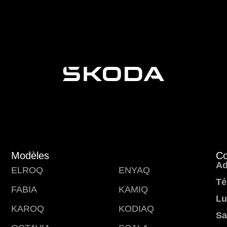
Modèles
Co
Ad
ELROQ
ENYAQ
Té
FABIA
KAMIQ
Lu
KAROQ
KODIAQ
Sa