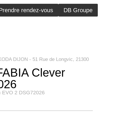
Prendre rendez-vous
DB Groupe
KODA DIJON - 51 Rue de Longvic, 21300
ABIA Clever
2026
ch EVO 2 DSG7
2026