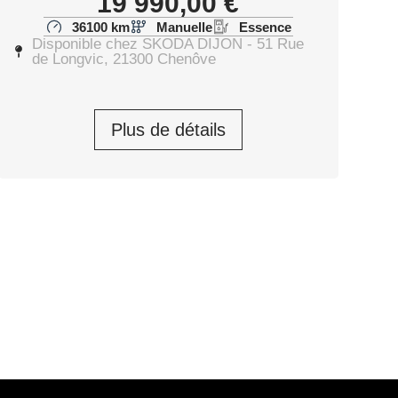
19 990,00
€
36100 km
Manuelle
Essence
Disponible chez SKODA DIJON - 51 Rue
de Longvic, 21300 Chenôve
Plus de détails
23 390,00
€
Prendre rendez-vous