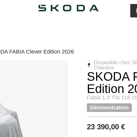
DA FABIA Clever Edition 2026
Disponible chez S
Chenôve
SKODA F
Edition 
Fabia 1.0 TSI 116 
Démonstration
23 390,00
€