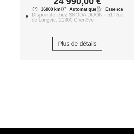
24 990,00
€
36000 km
Automatique
Essence
Disponible chez SKODA DIJON - 51 Rue
de Longvic, 21300 Chenôve
Plus de détails
SKODA FABIA Clever Edit
Fabia 1.0 TSI 116 ch EVO 2 DSG7