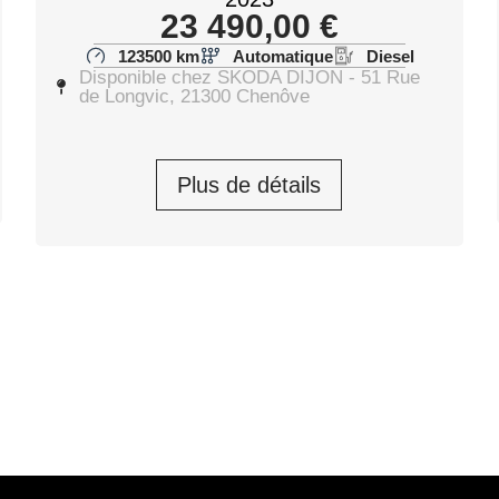
23 490,00
€
123500 km
Automatique
Diesel
Disponible chez SKODA DIJON - 51 Rue
de Longvic, 21300 Chenôve
Plus de détails
ion 2026