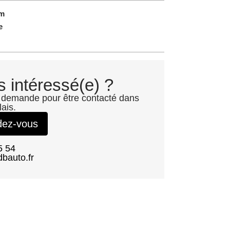
km
e
s intéressé(e) ?
 demande pour être contacté dans
lais.
dez-vous
5 54
bauto.fr