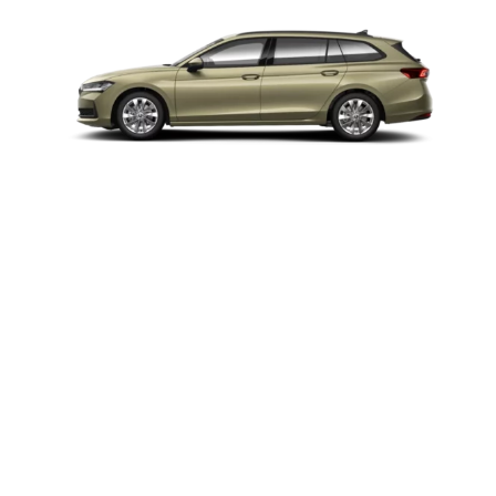
Hybride / Hybride rechargeable
Superb Combi
Thermique
Karoq