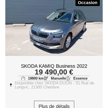
Occasion
SKODA KAMIQ Business 2022
19 490,00
€
19800 km
Manuelle
Essence
Disponible chez SKODA DIJON - 51 Rue de
Longvic, 21300 Chenôve
Plus de détails