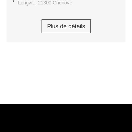
Longvic, 21300 Chenôve
Plus de détails
SKODA FABIA Selection 2024
Fabia 1.0 TSI 116 ch EVO 2 DSG7
19 490,00
€
Prendre rendez-vous