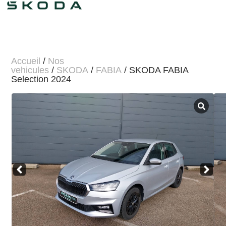
Accueil
/
Nos
vehicules
/
SKODA
/
FABIA
/ SKODA FABIA
Selection 2024