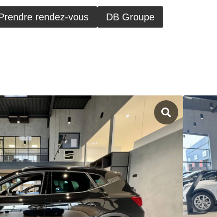
Prendre rendez-vous
DB Groupe
EAT DIJON - 51 Rue de Longvic, 21300
ONA FR 2025
 Start/Stop BVM5
2025
m