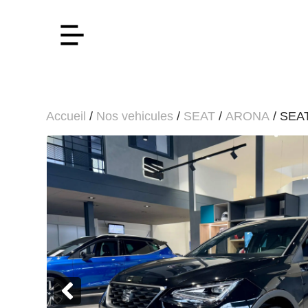
Accueil
/
Nos vehicules
/
SEAT
/
ARONA
/ SEA