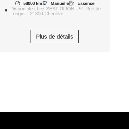
58000 km
Manuelle
Essence
Disponible chez SEAT DIJON - 51 Rue de
Longvic, 21300 Chenôve
Plus de détails
26 040,00
€
Prendre rendez-vous