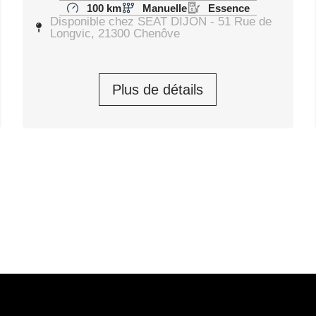
100 km
Manuelle
Essence
Disponible chez SEAT DIJON - 51 Rue de
Longvic, 21300 Chenôve
Plus de détails