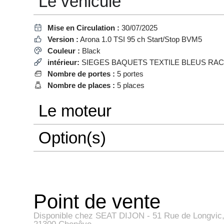
Le véhicule
Mise en Circulation :
30/07/2025
Version :
Arona 1.0 TSI 95 ch Start/Stop BVM5
Couleur :
Black
intérieur:
SIEGES BAQUETS TEXTILE BLEUS RA
Nombre de portes :
5 portes
Nombre de places :
5 places
Le moteur
Option(s)
Point de vente
Disponible chez SEAT DIJON - 51 Rue de Longvic