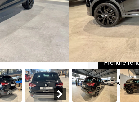
Boîte : Manuelle
Énergie : Essence
Vous ête
Faites-nous une
les plus brefs dé
Prendre ren
Tél :
03 80 54 3
Mail :
jsoares@d