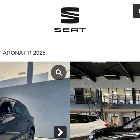
T ARONA FR 2025
Disponible chez S
Chenôve
SEAT AR
Arona 1.0 TSI 95 ch
Neuf
26 040,00
€
Kilométrage : 20k