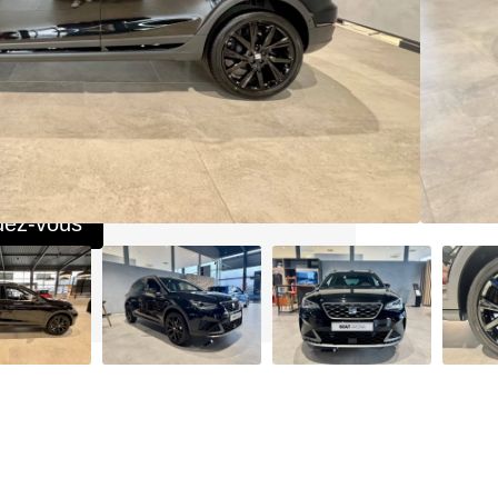
s intéressé(e) ?
 demande pour être contacté dans
lais.
dez-vous
5 54
bauto.fr