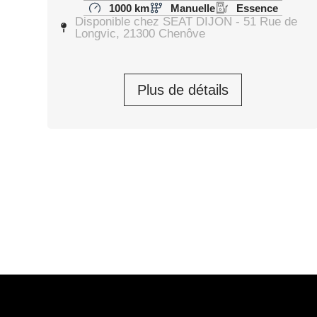
1000 km
Manuelle
Essence
Disponible chez SEAT DIJON - 51 Rue de
Longvic, 21300 Chenôve
Plus de détails
SEAT ARONA FR 2025
Arona 1.0 TSI 95 ch Start/Stop BVM5