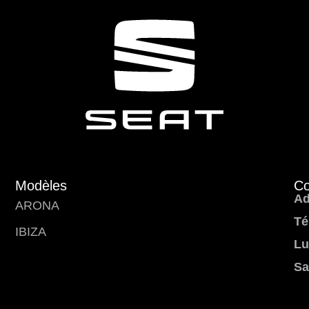
Modèles
Co
Ad
ARONA
Té
IBIZA
Lu
Sa