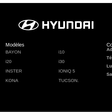
Modèles
Co
Ad
BAYON
i10
Té
i20
i30
Lu
INSTER
IONIQ 5
Sa
KONA
TUCSON.