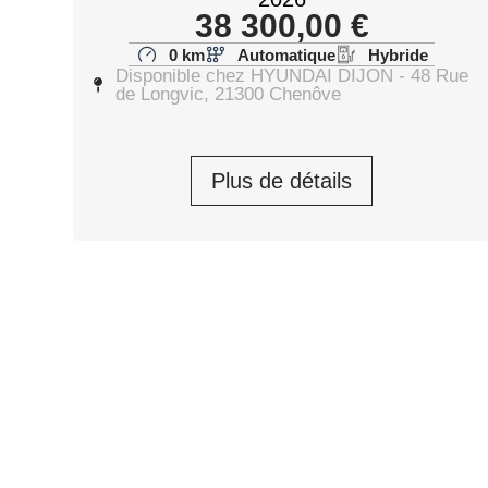
38 300,00
€
0 km
Automatique
Hybride
Disponible chez HYUNDAI DIJON - 48 Rue
de Longvic, 21300 Chenôve
Plus de détails
HYUNDAI TUCSON N Line
Edition 2025
Tucson 1.6 T-GDI 239 Hybrid BVA6