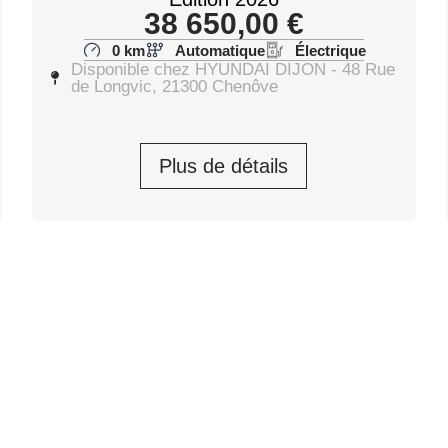
38 650,00
€
0 km
Automatique
Électrique
Disponible chez HYUNDAI DIJON - 48 Rue
de Longvic, 21300 Chenôve
Plus de détails
 Ultime