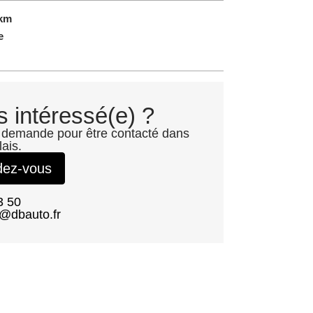
0km
e
s intéressé(e) ?
 demande pour être contacté dans
lais.
dez-vous
3 50
@dbauto.fr