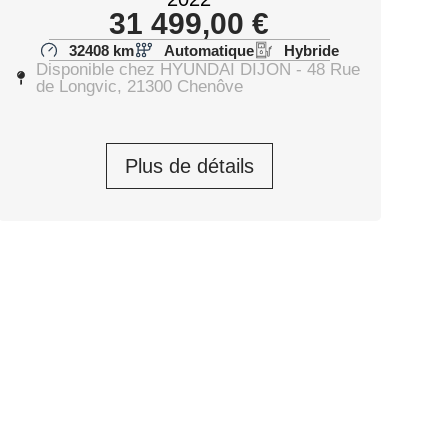
31 499,00
€
32408 km
Automatique
Hybride
Disponible chez HYUNDAI DIJON - 48 Rue
de Longvic, 21300 Chenôve
Plus de détails
36 999,00
€
Prendre rendez-vous