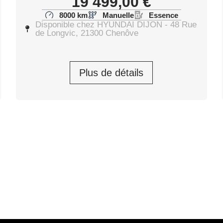
19 499,00
€
8000 km
Manuelle
Essence
Disponible chez HYUNDAI DIJON - 48 Rue
de Longvic, 21300 Chenôve
Plus de détails
C Creative