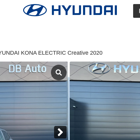
YUNDAI KONA ELECTRIC Creative 2020
Disponible chez 
21300 Chenôve
HYUNDA
ELECTRI
Kona Electrique 39
Occasion
17 999,00
€