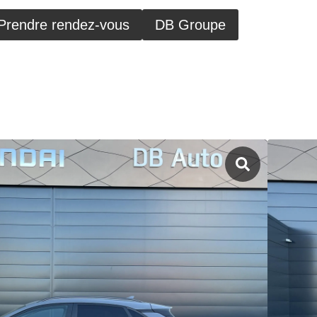
Prendre rendez-vous
DB Groupe
HYUNDAI DIJON - 48 Rue de Longvic,
I KONA
C Creative 2020
 kWh – 136 ch
2021