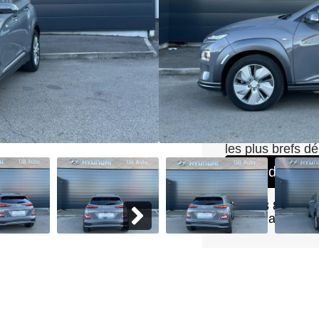
Kilométrage : 270
Boîte : Automatiqu
Énergie : Électriqu
Vous ête
Faites-nous une
les plus brefs dé
Prendre ren
Tél :
03 80 58 7
Mail :
daltmeyer