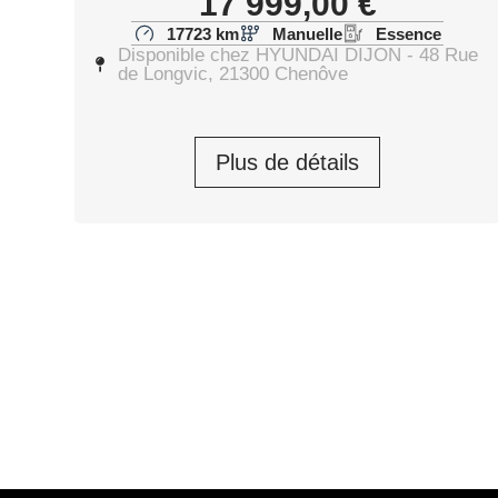
17 999,00
€
17723 km
Manuelle
Essence
Disponible chez HYUNDAI DIJON - 48 Rue
de Longvic, 21300 Chenôve
Plus de détails
HYUNDAI KONA ELECTRI
2020
Kona Electrique 39 kWh – 136 ch