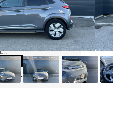
00km
e
e
s intéressé(e) ?
 demande pour être contacté dans
lais.
dez-vous
3 50
@dbauto.fr