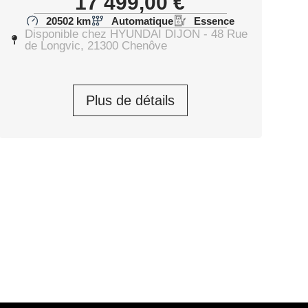
17 499,00
€
20502 km
Automatique
Essence
Disponible chez HYUNDAI DIJON - 48 Rue
de Longvic, 21300 Chenôve
Plus de détails
17 999,00
€
Prendre rendez-vous