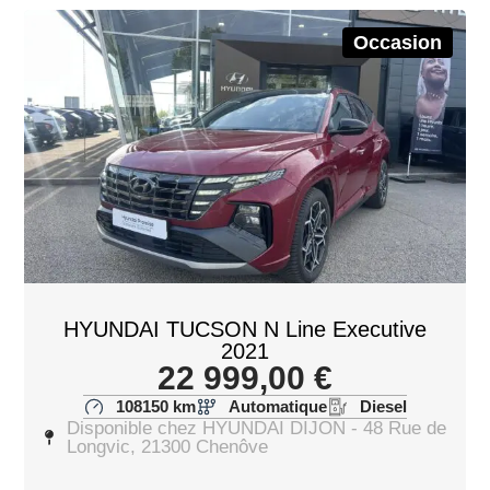
Occasion
HYUNDAI TUCSON N Line Executive
2021
22 999,00
€
108150 km
Automatique
Diesel
Disponible chez HYUNDAI DIJON - 48 Rue de
Longvic, 21300 Chenôve