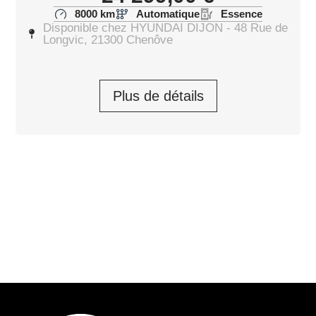
8000 km
Automatique
Essence
Disponible chez HYUNDAI DIJON - 48 Rue de
Longvic, 21300 Chenôve
Plus de détails
HYUNDAI i20 Ultime Edition 2026
i20 1.0 T-GDi 90
23 850,00
€
Prendre rendez-vous