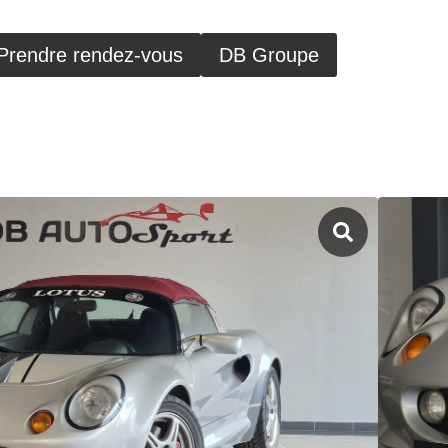
Prendre rendez-vous
DB Groupe
B Autosport - 53 Rue de Longvic, 21300
LISE S1 2004
190km