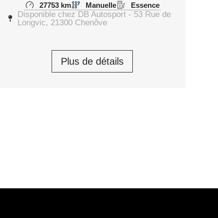
27753 km
Manuelle
Essence
Disponible chez DB Autosport - 53 Rue de
Longvic, 21300 Chenôve
Plus de détails
29 900,00
€
Prendre rendez-vous