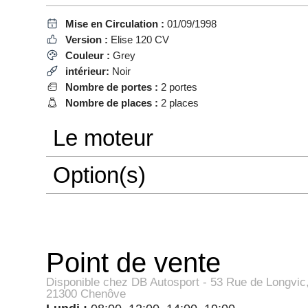
Mise en Circulation :
01/09/1998
Version :
Elise 120 CV
Couleur :
Grey
intérieur:
Noir
Nombre de portes :
2 portes
Nombre de places :
2 places
Le moteur
Option(s)
Point de vente
Disponible chez DB Autosport - 53 Rue de Longvic
21300 Chenôve