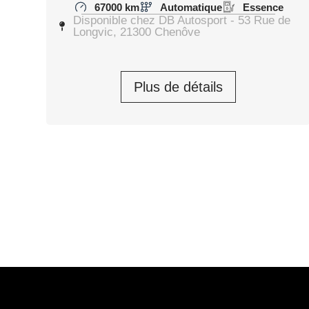
67000 km
Automatique
Essence
Disponible chez DB Autosport - 53 Rue de
Longvic, 21300 Chenôve
Plus de détails
LOTUS ELISE S1 2004
Elise 120 CV