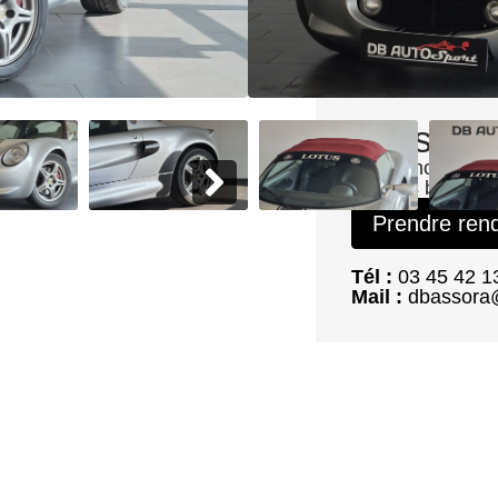
Boîte : Manuelle
Énergie : Essence
Vous ête
Faites-nous une
les plus brefs dé
Prendre ren
Tél :
03 45 42 1
Mail :
dbassora@