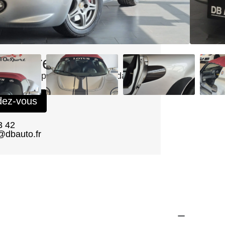
s intéressé(e) ?
 demande pour être contacté dans
lais.
dez-vous
3 42
dbauto.fr