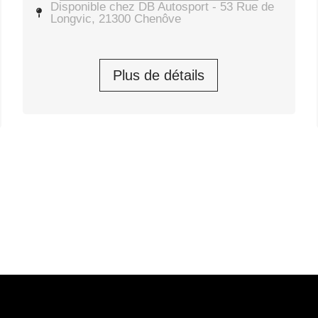
Disponible chez DB Autosport - 53 Rue de
Longvic, 21300 Chenôve
Plus de détails