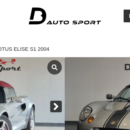
OTUS ELISE S1 2004
Disponible chez D
Chenôve
LOTUS E
Elise 120 CV
1998
Occasion
29 900,00
€
Kilométrage : 134