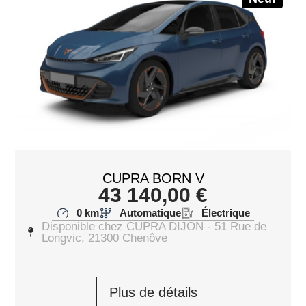
CUPRA BORN V
43 140,00
€
0 km
Automatique
Électrique
Disponible chez CUPRA DIJON - 51 Rue de
Longvic, 21300 Chenôve
Plus de détails