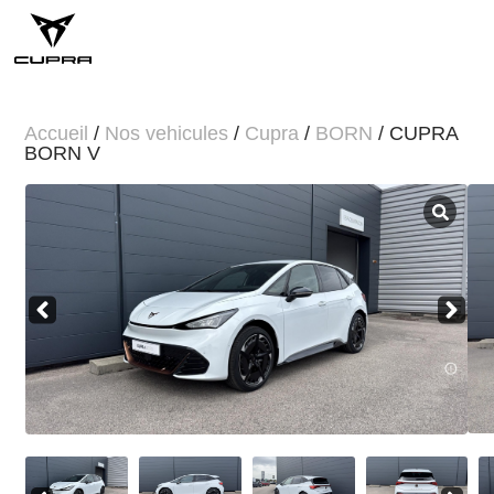
Accueil
/
Nos vehicules
/
Cupra
/
BORN
/ CUPRA
BORN V