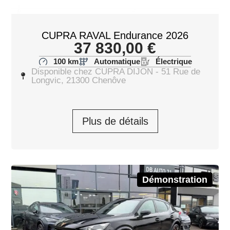
CUPRA RAVAL Endurance 2026
37 830,00
€
100 km
Automatique
Électrique
Disponible chez CUPRA DIJON - 51 Rue de
Longvic, 21300 Chenôve
Plus de détails
Démonstration