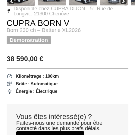
Disponible chez CUPRA DIJON - 51 Rue de
Longvic, 21300 Chenôve
CUPRA BORN V
Born 230 ch – Batterie XL
2026
Démonstration
38 590,00
€
Kilométrage : 100km
Boîte : Automatique
Énergie : Électrique
Vous êtes intéressé(e) ?
Faites-nous une demande pour être
contacté dans les plus brefs délais.