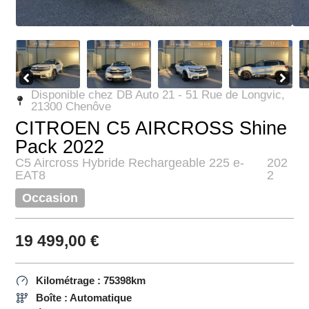
Disponible chez DB Auto 21 - 51 Rue de Longvic,
21300 Chenôve
CITROEN C5 AIRCROSS Shine
Pack 2022
C5 Aircross Hybride Rechargeable 225 e-
202
EAT8
2
Occasion
19 499,00
€
Kilométrage : 75398km
Boîte : Automatique