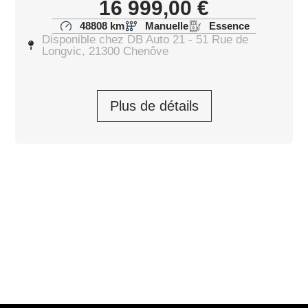
16 999,00
€
48808 km
Manuelle
Essence
Disponible chez DB Auto 21 - 51 Rue de
Longvic, 21300 Chenôve
Plus de détails
CITROEN C5 AIRCROSS Shine Pack
2022
C5 Aircross Hybride Rechargeable 225 e-EAT8
19 499,00
€
Prendre rendez-vous